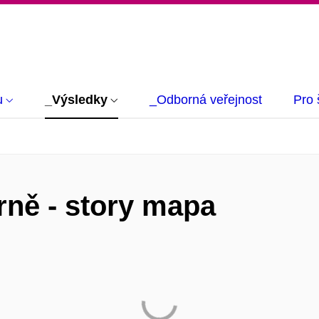
u
_Výsledky
_Odborná veřejnost
Pro 
rně - story mapa