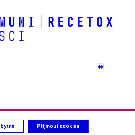
Přidat
do
kalendá
zbytné
Přijmout cookies